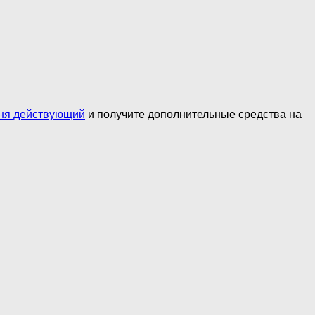
дня действующий
и получите дополнительные средства на