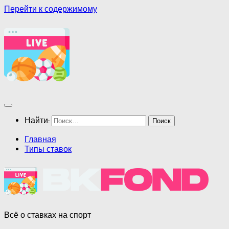
Перейти к содержимому
Найти:
Главная
Типы ставок
Всё о ставках на спорт