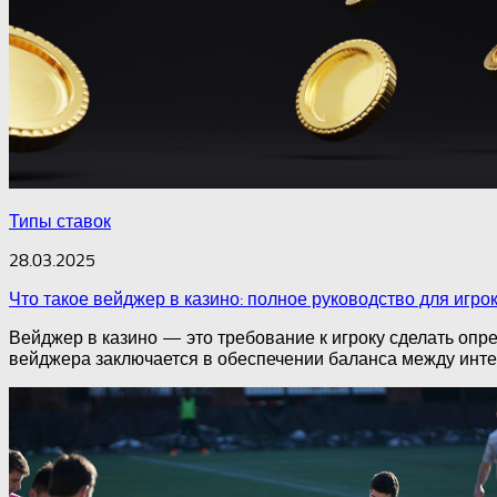
Типы ставок
28.03.2025
Что такое вейджер в казино: полное руководство для игро
Вейджер в казино — это требование к игроку сделать оп
вейджера заключается в обеспечении баланса между интер