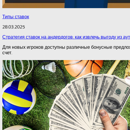
Типы ставок
28.03.2025
Стратегия ставок на андердогов: как извлечь выгоду из а
Для новых игроков доступны различные бонусные предл
счет.