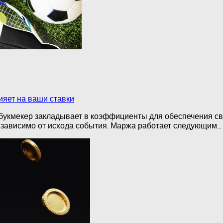
лияет на ваши ставки
букмекер закладывает в коэффициенты для обеспечения свое
зависимо от исхода события. Маржа работает следующим...