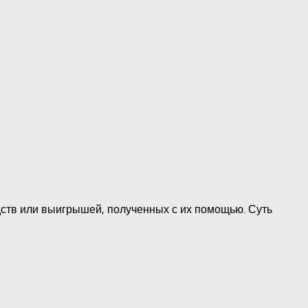
дств или выигрышей, полученных с их помощью. Суть